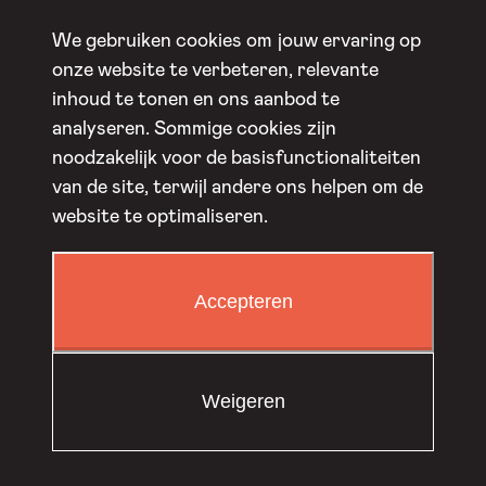
browser console for more information)
.
We gebruiken cookies om jouw ervaring op
onze website te verbeteren, relevante
inhoud te tonen en ons aanbod te
analyseren. Sommige cookies zijn
noodzakelijk voor de basisfunctionaliteiten
van de site, terwijl andere ons helpen om de
website te optimaliseren.
Accepteren
Weigeren