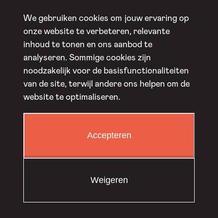
browser console for more information)
.
We gebruiken cookies om jouw ervaring op
onze website te verbeteren, relevante
inhoud te tonen en ons aanbod te
analyseren. Sommige cookies zijn
noodzakelijk voor de basisfunctionaliteiten
van de site, terwijl andere ons helpen om de
website te optimaliseren.
Accepteren
Weigeren